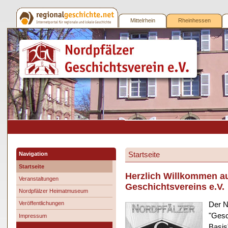
Mittelrhein
Rheinhessen
Nordpfälzer
Geschichtsverein
e.V.
Startseite
Navigation
Startseite
Herzlich Willkommen au
Veranstaltungen
Geschichtsvereins e.V.
Nordpfälzer Heimatmuseum
Veröffentlichungen
Der N
"Gesc
Impressum
Basis